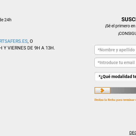
SUSC
de 24h
¡Sé el primero e
¡CONSIG
RTSAFERS.ES
, O
H Y VIERNES DE 9H A 13H.
Desliza la flecha para terminar 
DE