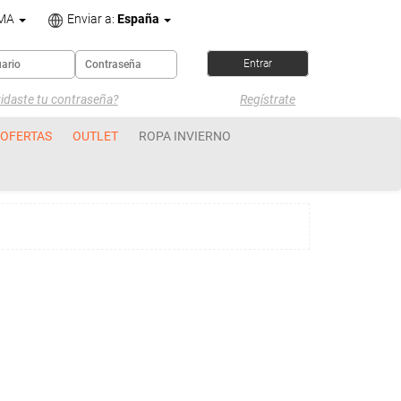
OMA
Enviar a:
España
idaste tu contraseña?
Regístrate
OFERTAS
OUTLET
ROPA INVIERNO