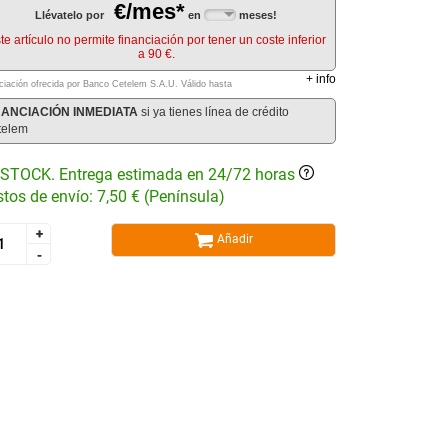
€/mes*
Llévatelo por
en
meses!
te artículo no permite financiación por tener un coste inferior
a 90 €.
+
info
ciación ofrecida por Banco Cetelem S.A.U.
Válido hasta
NANCIACIÓN INMEDIATA
si ya tienes línea de crédito
telem
STOCK. Entrega estimada en 24/72 horas
tos de envío: 7,50 € (Península)
+
+
Añadir
-
-