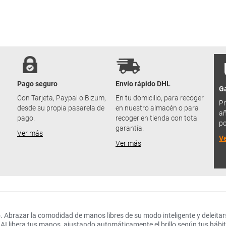
Pago seguro
Envío rápido DHL
Ga
u
Con Tarjeta, Paypal o Bizum,
En tu domicilio, para recoger
Pr
desde su propia pasarela de
en nuestro almacén o para
añ
pago.
recoger en tienda con total
po
garantía.
Ver más
V
Ver más
o. Abrazar la comodidad de manos libres de su modo inteligente y deleita
 libera tus manos, ajustando automáticamente el brillo según tus hábit