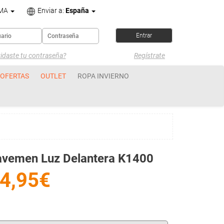
OMA
Enviar a:
España
idaste tu contraseña?
Regístrate
OFERTAS
OUTLET
ROPA INVIERNO
avemen Luz Delantera K1400
4,95€