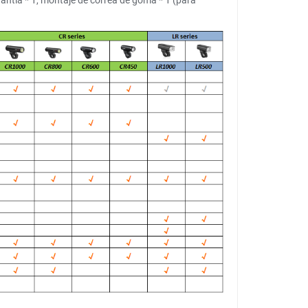
arantía * 1, montaje de correa de goma * 1 (para