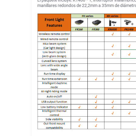
El paquete incluye: K1400 * 1, interruptor inalámbric
manillares redondos de 22,2mm a 35mm de diámetro 