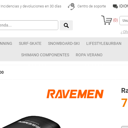
IDI
Incidencias y devoluciones en 30 días
Centro de soporte
(
0
)
¿Olv
NNING
SURF-SKATE
SNOWBOARD-SKI
LIFESTYLE&URBAN
SHIMANO COMPONENTES
ROPA VERANO
00
R
7