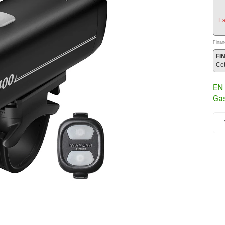
Es
Finan
FI
Ce
EN 
Gas