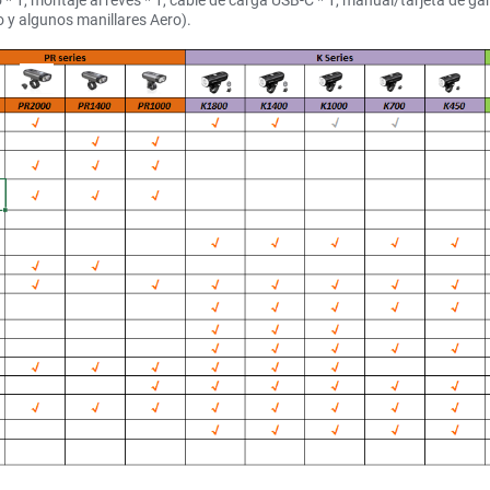
o * 1, montaje al revés * 1, cable de carga USB-C * 1, manual/tarjeta de g
y algunos manillares Aero).