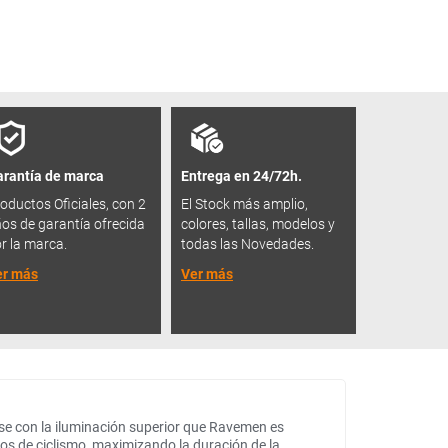
rantía de marca
Entrega en 24/72h.
oductos Oficiales, con 2
El Stock más amplio,
os de garantía ofrecida
colores, tallas, modelos y
r la marca.
todas las Novedades.
er más
Ver más
rse con la iluminación superior que Ravemen es
os de ciclismo, maximizando la duración de la