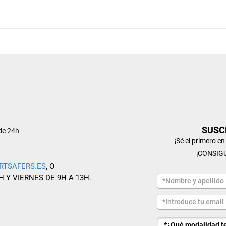
SUSC
de 24h
¡Sé el primero e
¡CONSIG
RTSAFERS.ES
, O
H Y VIERNES DE 9H A 13H.