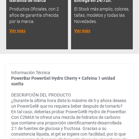
Garantía de marca
Entrega en 24/72h.
Productos Oficiales, con 2
El Stock más amplio, colores,
años de garantía ofrecida
tallas, modelos y todas las
por la marca.
Novedades.
Ver más
Ver más
Información Técnica
PowerBar PowerGel Hydro Cherry + Cafeina 1 unidad
suelta
DESCRIPCIÓN DEL PRODUCTO
¿Durante la última hora diste lo máximo de ti y ahora deseas
un PowerGel® que no requiera beber después de tomarlo?
En tal caso, deberías probar PowerGel® Hydro de PowerBar.
Con C2MAX te ofrece una mezcla de hidratos de carbono
que contiene una proporción científicamente desarrollada
2:1 de fuentes de glucosa y fructosa. Gracias a su
consistencia líquida, el gel se ingiere con facilidad, por lo que