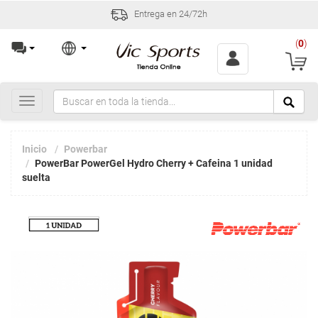
Entrega en 24/72h
(
0
)
Toggle
navigation
Inicio
Powerbar
PowerBar PowerGel Hydro Cherry + Cafeina 1 unidad
suelta