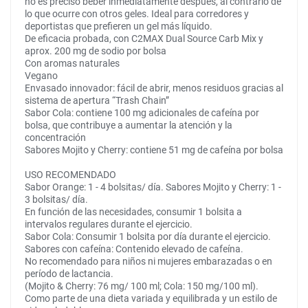
no es preciso beber inmediatamente después, al contrario de
lo que ocurre con otros geles. Ideal para corredores y
deportistas que prefieren un gel más líquido.
De eficacia probada, con C2MAX Dual Source Carb Mix y
aprox. 200 mg de sodio por bolsa
Con aromas naturales
Vegano
Envasado innovador: fácil de abrir, menos residuos gracias al
sistema de apertura “Trash Chain”
Sabor Cola: contiene 100 mg adicionales de cafeína por
bolsa, que contribuye a aumentar la atención y la
concentración
Sabores Mojito y Cherry: contiene 51 mg de cafeína por bolsa
USO RECOMENDADO
Sabor Orange: 1 - 4 bolsitas/ día. Sabores Mojito y Cherry: 1 -
3 bolsitas/ día.
En función de las necesidades, consumir 1 bolsita a
intervalos regulares durante el ejercicio.
Sabor Cola: Consumir 1 bolsita por día durante el ejercicio.
Sabores con cafeína: Contenido elevado de cafeína.
No recomendado para niños ni mujeres embarazadas o en
período de lactancia.
(Mojito & Cherry: 76 mg/ 100 ml; Cola: 150 mg/100 ml).
Como parte de una dieta variada y equilibrada y un estilo de