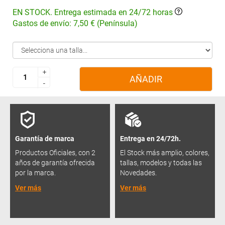
EN STOCK. Entrega estimada en 24/72 horas
Gastos de envío: 7,50 € (Península)
+
+
AÑADIR
-
-
Garantía de marca
Entrega en 24/72h.
Productos Oficiales, con 2
El Stock más amplio, colores,
años de garantía ofrecida
tallas, modelos y todas las
por la marca.
Novedades.
Ver más
Ver más