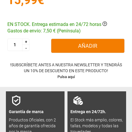
15,99€
EN STOCK. Entrega estimada en 24/72 horas
Gastos de envío: 7,50 € (Península)
+
+
AÑADIR
-
-
!SUBSCRÍBETE ANTES A NUESTRA NEWSLETTER Y TENDRÁS
UN 10% DE DESCUENTO EN ESTE PRODUCTO!
Pulsa aquí
Garantía de marca
Entrega en 24/72h.
Productos Oficiales, con 2
El Stock más amplio, colores,
años de garantía ofrecida
tallas, modelos y todas las
por la marca.
Novedades.