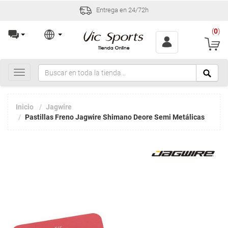
Entrega en 24/72h
(
0
)
Toggle
navigation
Inicio
Jagwire
Pastillas Freno Jagwire Shimano Deore Semi Metálicas