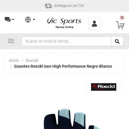
Entrega en 24/72h
(
0
)
Toggle
navigation
Inicio
Roeckl
Guantes Roeckl Iseo High Performance Negro-Blanco