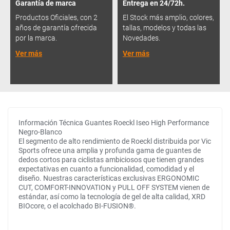
Garantía de marca
Entrega en 24/72h.
Productos Oficiales, con 2
El Stock más amplio, colores,
años de garantía ofrecida
tallas, modelos y todas las
por la marca.
Novedades.
Ver más
Ver más
Información Técnica Guantes Roeckl Iseo High Performance
Negro-Blanco
El segmento de alto rendimiento de Roeckl distribuida por Vic
Sports ofrece una amplia y profunda gama de guantes de
dedos cortos para ciclistas ambiciosos que tienen grandes
expectativas en cuanto a funcionalidad, comodidad y el
diseño. Nuestras características exclusivas ERGONOMIC
CUT, COMFORT-INNOVATION y PULL OFF SYSTEM vienen de
estándar, así como la tecnología de gel de alta calidad, XRD
BIOcore, o el acolchado BI-FUSION®.