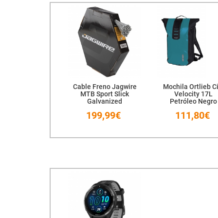
Cable Freno Jagwire
Mochila Ortlieb C
MTB Sport Slick
Velocity 17L
Galvanized
Petróleo Negro
1.5x2000mm
199,99€
111,80€
Sram/Shimano