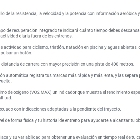
 de la resistencia, la velocidad y la potencia con información aeróbica y
mpo de recuperación integrado te indicará cuánto tiempo debes descansar 
 actividad diaria fuera de los entrenos.
 actividad para ciclismo, triatlón, natación en piscina y aguas abiertas,
 pulsar un botón.
 la distancia de carrera con mayor precisión en una pista de 400 metros.
ión automática registra tus marcas más rápida y más lenta, y las separa p
vuelta.
o de oxígeno (VO2 MAX) un indicador que muestra el rendimiento esperad
ltitud.
cuado con indicaciones adaptadas a la pendiente del trayecto.
l de forma física y tu historial de entreno para ayudarte a alcanzar tu obj
rdiaca y su variabilidad para obtener una evaluación en tiempo real de tu