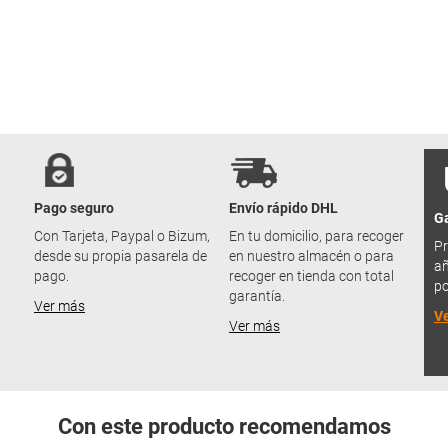
Pago seguro
Envío rápido DHL
Ga
u
Con Tarjeta, Paypal o Bizum,
En tu domicilio, para recoger
Pr
desde su propia pasarela de
en nuestro almacén o para
añ
pago.
recoger en tienda con total
po
garantía.
Ver más
V
Ver más
Con este producto recomendamos