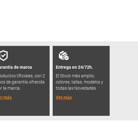
rantía de marca
Entrega en 24/72h.
oductos Oficiales, con 2
El Stock más amplio,
os de garantía ofrecida
colores, tallas, modelos y
r la marca.
todas las Novedades.
er más
Ver más