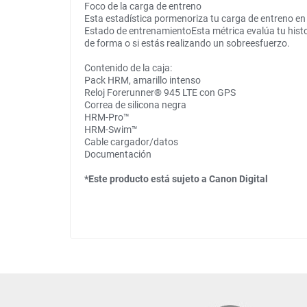
Foco de la carga de entreno
Esta estadística pormenoriza tu carga de entreno en c
Estado de entrenamientoEsta métrica evalúa tu histori
de forma o si estás realizando un sobreesfuerzo.
Contenido de la caja:
Pack HRM, amarillo intenso
Reloj Forerunner® 945 LTE con GPS
Correa de silicona negra
HRM-Pro™
HRM-Swim™
Cable cargador/datos
Documentación
*Este producto está sujeto a Canon Digital