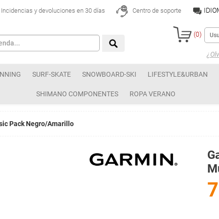
IDI
Incidencias y devoluciones en 30 días
Centro de soporte
(
0
)
¿Olv
NNING
SURF-SKATE
SNOWBOARD-SKI
LIFESTYLE&URBAN
SHIMANO COMPONENTES
ROPA VERANO
ic Pack Negro/Amarillo
Ga
Mu
7