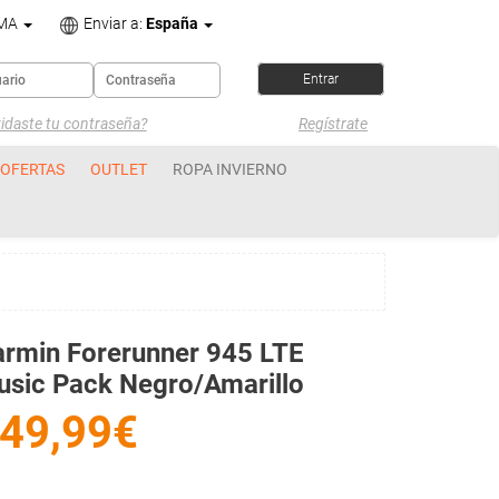
OMA
Enviar a:
España
idaste tu contraseña?
Regístrate
OFERTAS
OUTLET
ROPA INVIERNO
rmin Forerunner 945 LTE
sic Pack Negro/Amarillo
49,99€