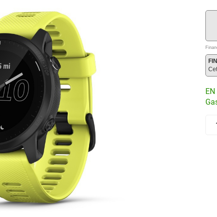
Finan
FI
Ce
EN 
Gas