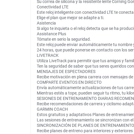
Su correa de silicona y la resistente lente Corning G
Conectividad LTE
Este reloj inteligente con conectividad LTE te conect
Elige el plan que mejor se adapte a ti.
Asistencia
Si algo te inquieta o el reloj detecta que se ha prod
Assistance Plus
Tómate en serio la seguridad.
Este reloj puede enviar automáticamente tu nombre y
24 horas, que puede ponerse en contacto con los ser
LIVETRACK
Utiliza LiveTrack para permitir que tus amigos y fami
Ten la seguridad de saber que tus seres queridos co
MENSAJES DE ESPECTADORES
Recibe motivación en plena carrera con mensajes de a
COMPARTE EVENTOS EN DIRECTO
Envía automáticamente actualizaciones de tus carrer
Mientras estés a tope, pueden seguir tu ritmo, tu ki
SESIONES DE ENTRENAMIENTO DIARIAS RECOME
Recibe recomendaciones de carrera y ciclismo adaptad
GARMIN COACH
Estos gratuitos y adaptativos Planes de entrenamient
Las sesiones de entrenamiento se sincronizan con el 
SINCRONIZACIÓN DE PLANES DE ENTRENAMIENT
Recibe planes de entreno para interiores y exterior