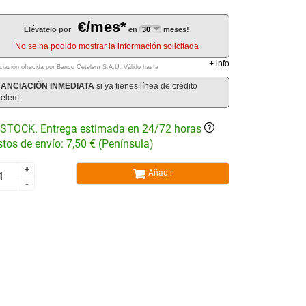
€/mes*
Llévatelo por
en
meses!
No se ha podido mostrar la información solicitada
+
info
ciación ofrecida por Banco Cetelem S.A.U.
Válido hasta
NANCIACIÓN INMEDIATA
si ya tienes línea de crédito
telem
STOCK. Entrega estimada en 24/72 horas
tos de envío: 7,50 € (Península)
+
+
Añadir
-
-