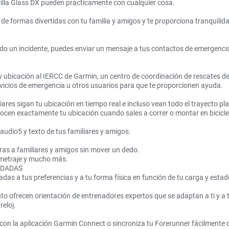
orilla Glass DX pueden prácticamente con cualquier cosa.
a de formas divertidas con tu familia y amigos y te proporciona tranquili
ucido un incidente, puedes enviar un mensaje a tus contactos de emergenci
 ubicación al IERCC de Garmin, un centro de coordinación de rescates de
vicios de emergencia u otros usuarios para que te proporcionen ayuda.
liares sigan tu ubicación en tiempo real e incluso vean todo el trayecto p
nocen exactamente tu ubicación cuando sales a correr o montar en bicicle
udio5 y texto de tus familiares y amigos.
as a familiares y amigos sin mover un dedo.
lometraje y mucho más.
NDADAS
as a tus preferencias y a tu forma física en función de tu carga y estad
o ofrecen orientación de entrenadores expertos que se adaptan a ti y a t
reloj.
O
es con la aplicación Garmin Connect o sincroniza tu Forerunner fácilment