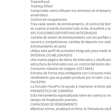
TrainerRoad.
Training Effect
Comprueba cómo influyen tus entrenos en el desarrollo
anaeróbico.
Control de recuperación
Tras cada sesión de entrenamiento, el control de tie
en cuenta el estrés durante todo el día, el sueño6 y la
APLICACIONES DEPORTIVAS INTEGRADAS
Cambia de sesión de entrenamiento con los perfiles de
carrera y competiciones, cambia de deporte con solo
Entrenamiento en pista
Utiliza este perfil de actividad integrado para medir
INTERVALOS MEJORADOS
Una nueva página de datos de intervalos y clasificac
estructura de intervalos con un control del botón de 
Consumo máximo de oxígeno (VO2 MAX)
Entrena de forma más inteligente con Consumo máxim
rendimiento que se pueden producir por el calor o la a
PACEPRO
La función PacePro te ayuda a mantener el ritmo ade
PRONÓSTICO DE CARRERA
Esta herramienta especializada tiene en cuenta tu nive
tiempo de finalización previsto.
CAPACIDAD DE RENDIMIENTO
Mientras corres, analizará el ritmo, la frecuencia ca