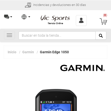
Incidencias y devoluciones en 30 días
(
0
)
Toggle
navigation
Inicio
Garmin
Garmin Edge 1050