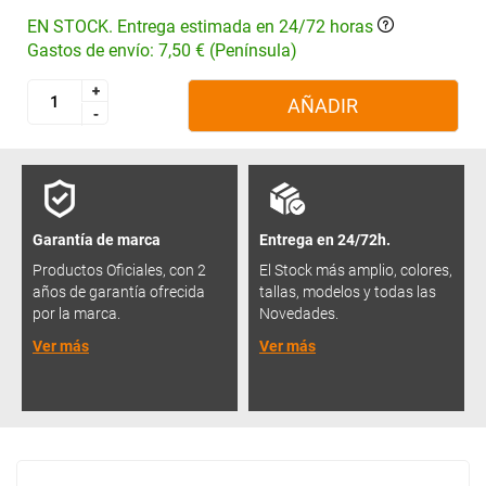
EN STOCK. Entrega estimada en 24/72 horas
Gastos de envío: 7,50 € (Península)
+
+
AÑADIR
-
-
Garantía de marca
Entrega en 24/72h.
Productos Oficiales, con 2
El Stock más amplio, colores,
años de garantía ofrecida
tallas, modelos y todas las
por la marca.
Novedades.
Ver más
Ver más