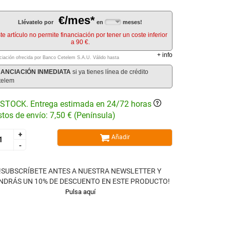
€/mes*
Llévatelo por
en
meses!
te artículo no permite financiación por tener un coste inferior
a 90 €.
+
info
ciación ofrecida por Banco Cetelem S.A.U.
Válido hasta
NANCIACIÓN INMEDIATA
si ya tienes línea de crédito
telem
STOCK. Entrega estimada en 24/72 horas
tos de envío: 7,50 € (Península)
+
+
Añadir
-
-
!SUBSCRÍBETE ANTES A NUESTRA NEWSLETTER Y
NDRÁS UN 10% DE DESCUENTO EN ESTE PRODUCTO!
Pulsa aquí