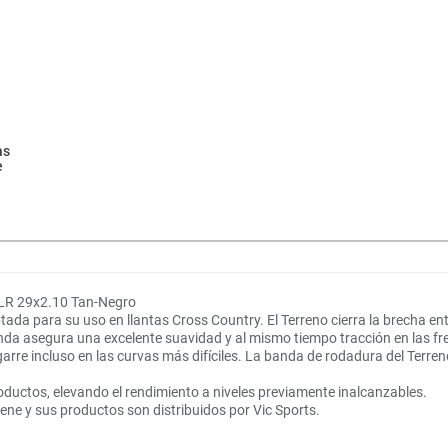
as
e
TLR 29x2.10 Tan-Negro
da para su uso en llantas Cross Country. El Terreno cierra la brecha ent
anda asegura una excelente suavidad y al mismo tiempo tracción en las fre
re incluso en las curvas más difíciles. La banda de rodadura del Terre
oductos, elevando el rendimiento a niveles previamente inalcanzables.
hene y sus productos son distribuidos por Vic Sports.