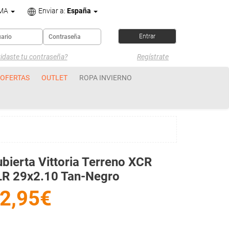
OMA
Enviar a:
España
idaste tu contraseña?
Regístrate
OFERTAS
OUTLET
ROPA INVIERNO
bierta Vittoria Terreno XCR
LR 29x2.10 Tan-Negro
2,95€