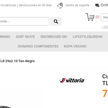
IDI
Incidencias y devoluciones en 30 días
Centro de soporte
(
0
)
¿Olv
NNING
SURF-SKATE
SNOWBOARD-SKI
LIFESTYLE&URBAN
SHIMANO COMPONENTES
ROPA VERANO
 TLR 29x2.10 Tan-Negro
Cu
T
7