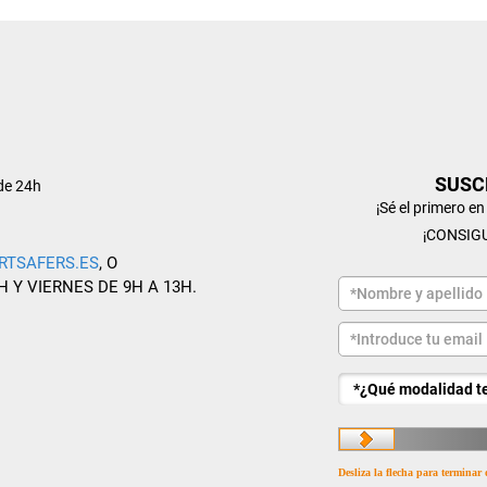
SUSC
de 24h
¡Sé el primero e
¡CONSIG
RTSAFERS.ES
, O
H Y VIERNES DE 9H A 13H.
Desliza la flecha para terminar 