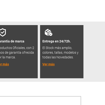
rantía de marca
Entrega en 24/72h.
oductos Oficiales, con 2
El Stock más amplio,
os de garantía ofrecida
colores, tallas, modelos y
r la marca.
todas las Novedades.
er más
Ver más