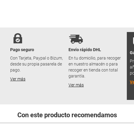
Pago seguro
Envío rápido DHL
Ga
u
Con Tarjeta, Paypal o Bizum,
En tu domicilio, para recoger
Pr
desde su propia pasarela de
en nuestro almacén o para
añ
pago.
recoger en tienda con total
po
garantía.
Ver más
V
Ver más
Con este producto recomendamos