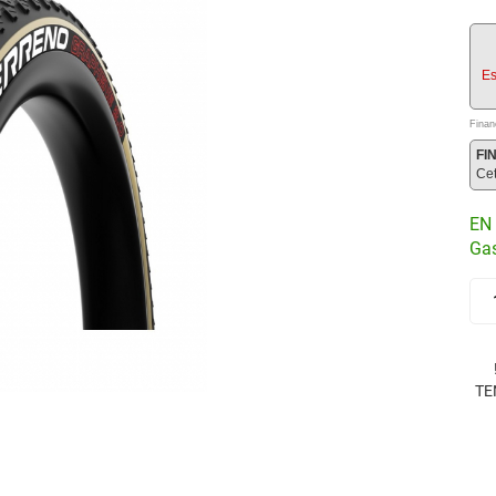
Es
Finan
FI
Ce
EN 
Gas
TE