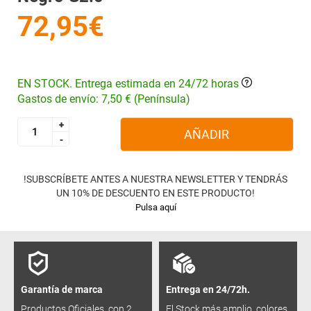
72,95€
EN STOCK. Entrega estimada en 24/72 horas
Gastos de envío: 7,50 € (Península)
+
+
AÑADIR
-
-
!SUBSCRÍBETE ANTES A NUESTRA NEWSLETTER Y TENDRÁS
UN 10% DE DESCUENTO EN ESTE PRODUCTO!
Pulsa aquí
Garantía de marca
Entrega en 24/72h.
Productos Oficiales, con 2
El Stock más amplio, colores,