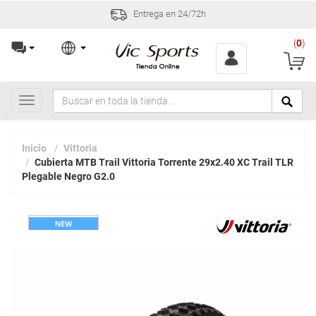
Incidencias y devoluciones en 30 día
(
0
)
Toggle
navigation
Inicio
Vittoria
Cubierta MTB Trail Vittoria Torrente 29x2.40 XC Trail TLR
Plegable Negro G2.0