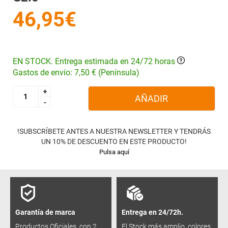
46,95€
EN STOCK. Entrega estimada en 24/72 horas
Gastos de envío: 7,50 € (Península)
+
+
AÑADIR
-
-
!SUBSCRÍBETE ANTES A NUESTRA NEWSLETTER Y TENDRÁS
UN 10% DE DESCUENTO EN ESTE PRODUCTO!
Pulsa aquí
Garantía de marca
Entrega en 24/72h.
Productos Oficiales, con 2
El Stock más amplio, colores,