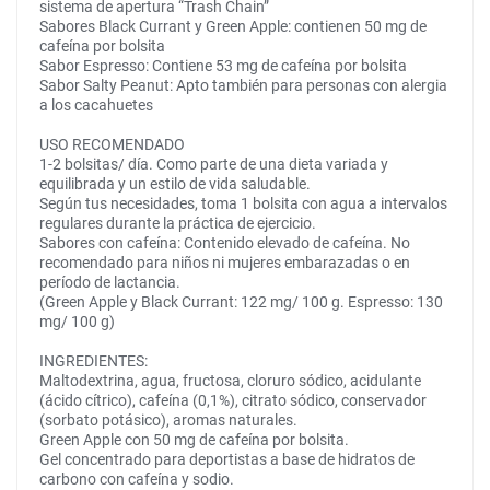
sistema de apertura “Trash Chain”
Sabores Black Currant y Green Apple: contienen 50 mg de
cafeína por bolsita
Sabor Espresso: Contiene 53 mg de cafeína por bolsita
Sabor Salty Peanut: Apto también para personas con alergia
a los cacahuetes
USO RECOMENDADO
1-2 bolsitas/ día. Como parte de una dieta variada y
equilibrada y un estilo de vida saludable.
Según tus necesidades, toma 1 bolsita con agua a intervalos
regulares durante la práctica de ejercicio.
Sabores con cafeína: Contenido elevado de cafeína. No
recomendado para niños ni mujeres embarazadas o en
período de lactancia.
(Green Apple y Black Currant: 122 mg/ 100 g. Espresso: 130
mg/ 100 g)
INGREDIENTES:
Maltodextrina, agua, fructosa, cloruro sódico, acidulante
(ácido cítrico), cafeína (0,1%), citrato sódico, conservador
(sorbato potásico), aromas naturales.
Green Apple con 50 mg de cafeína por bolsita.
Gel concentrado para deportistas a base de hidratos de
carbono con cafeína y sodio.