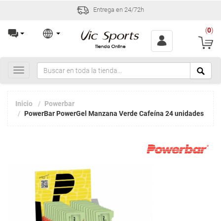
Entrega en 24/72h
(
0
)
Toggle
navigation
Inicio
Powerbar
PowerBar PowerGel Manzana Verde Cafeína 24 unidades