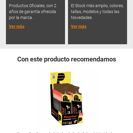
Productos Oficiales, con 2
El Stock más amplio, colores,
años de garantía ofrecida
tallas, modelos y todas las
por la marca.
Novedades.
Ver más
Ver más
Con este producto recomendamos