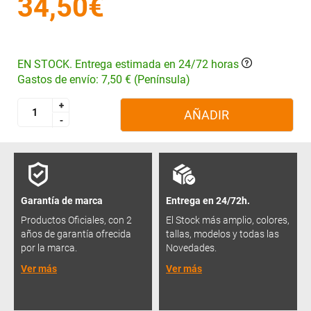
34,50€
EN STOCK. Entrega estimada en 24/72 horas
Gastos de envío: 7,50 € (Península)
+
+
AÑADIR
-
-
Garantía de marca
Entrega en 24/72h.
Productos Oficiales, con 2
El Stock más amplio, colores,
años de garantía ofrecida
tallas, modelos y todas las
por la marca.
Novedades.
Ver más
Ver más