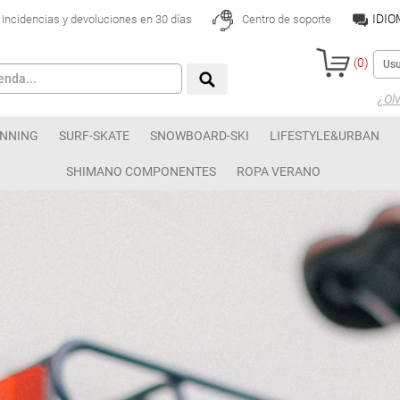
IDI
Incidencias y devoluciones en 30 días
Centro de soporte
(
0
)
¿Olv
NNING
SURF-SKATE
SNOWBOARD-SKI
LIFESTYLE&URBAN
SHIMANO COMPONENTES
ROPA VERANO