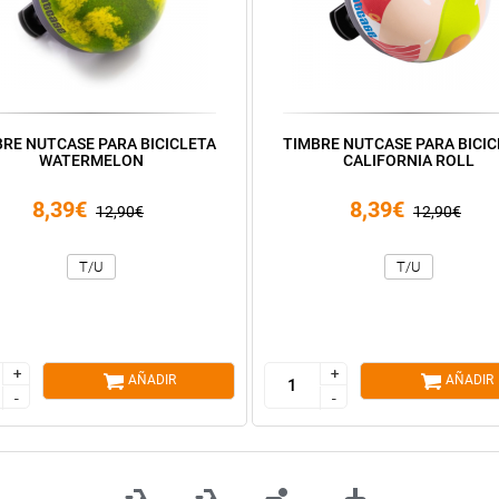
BRE NUTCASE PARA BICICLETA
TIMBRE NUTCASE PARA BICIC
WATERMELON
CALIFORNIA ROLL
8,39€
8,39€
12,90€
12,90€
T/U
T/U
+
+
+
+
AÑADIR
AÑADIR
-
-
-
-