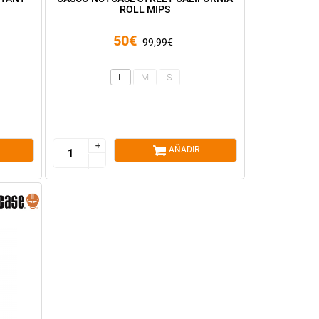
ROLL MIPS
50€
99,99€
L
M
S
+
+
AÑADIR
-
-