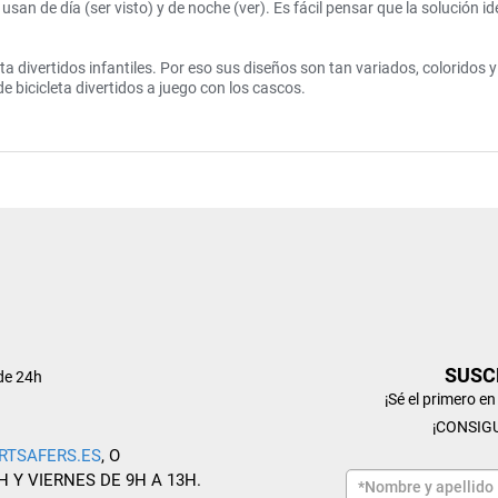
an de día (ser visto) y de noche (ver). Es fácil pensar que la solución i
ta divertidos infantiles. Por eso sus diseños son tan variados, coloridos 
 bicicleta divertidos a juego con los cascos.
SUSC
de 24h
¡Sé el primero e
¡CONSIG
RTSAFERS.ES
, O
H Y VIERNES DE 9H A 13H.