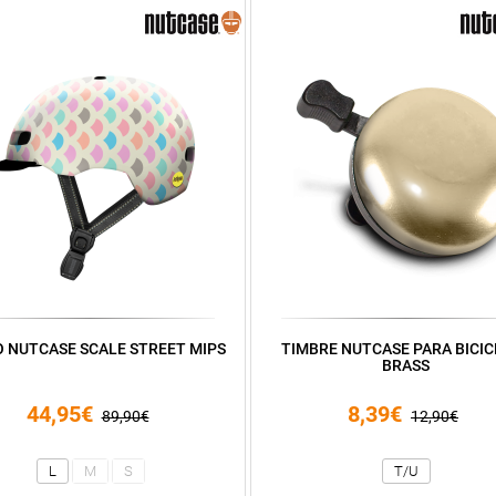
 NUTCASE SCALE STREET MIPS
TIMBRE NUTCASE PARA BICIC
BRASS
44,95€
8,39€
89,90€
12,90€
L
M
S
T/U