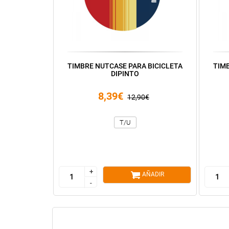
TIMBRE NUTCASE PARA BICICLETA
TIM
DIPINTO
8,39€
12,90€
T/U
+
+
AÑADIR
-
-