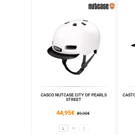
CASCO NUTCASE CITY OF PEARLS
CASTO
STREET
44,95€
89,90€
L
M
S