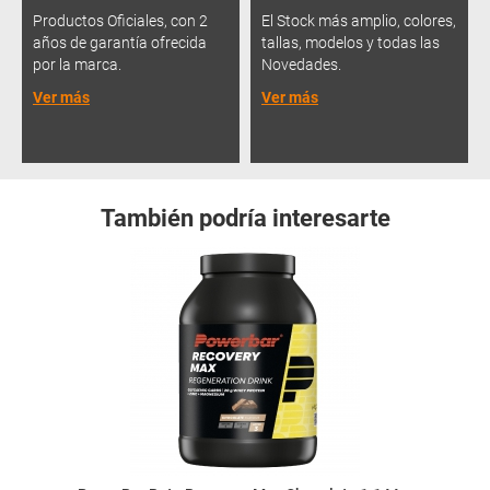
Productos Oficiales, con 2
El Stock más amplio, colores,
años de garantía ofrecida
tallas, modelos y todas las
por la marca.
Novedades.
Ver más
Ver más
También podría interesarte