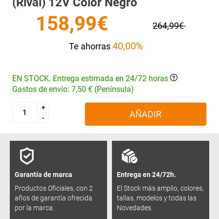
(Rival) 12V Color Negro
158,99€
264,99€
40,00%
Te ahorras
EN STOCK. Entrega estimada en 24/72 horas
Gastos de envío: 7,50 € (Península)
+
+
AÑADIR
-
-
Garantía de marca
Entrega en 24/72h.
Productos Oficiales, con 2
El Stock más amplio, colores,
años de garantía ofrecida
tallas, modelos y todas las
por la marca.
Novedades.