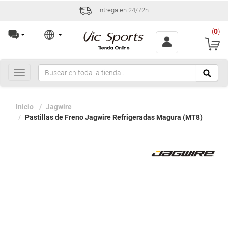
Entrega en 24/72h
(
0
)
Toggle
navigation
Inicio
Jagwire
Pastillas de Freno Jagwire Refrigeradas Magura (MT8)