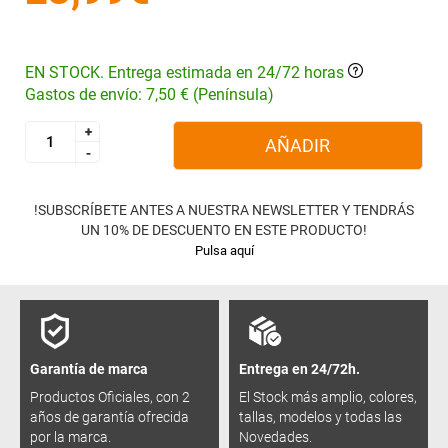
EN STOCK. Entrega estimada en 24/72 horas
Gastos de envío: 7,50 € (Península)
+
+
AÑADIR
-
-
!SUBSCRÍBETE ANTES A NUESTRA NEWSLETTER Y TENDRÁS
UN 10% DE DESCUENTO EN ESTE PRODUCTO!
Pulsa aquí
Garantía de marca
Entrega en 24/72h.
Productos Oficiales, con 2
El Stock más amplio, colores,
años de garantía ofrecida
tallas, modelos y todas las
por la marca.
Novedades.