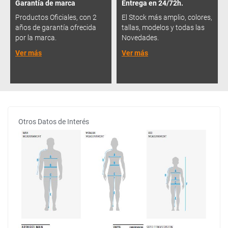
Garantía de marca
Entrega en 24/72h.
Productos Oficiales, con 2
El Stock más amplio, colores,
años de garantía ofrecida
tallas, modelos y todas las
por la marca.
Novedades.
Ver más
Ver más
Otros Datos de Interés