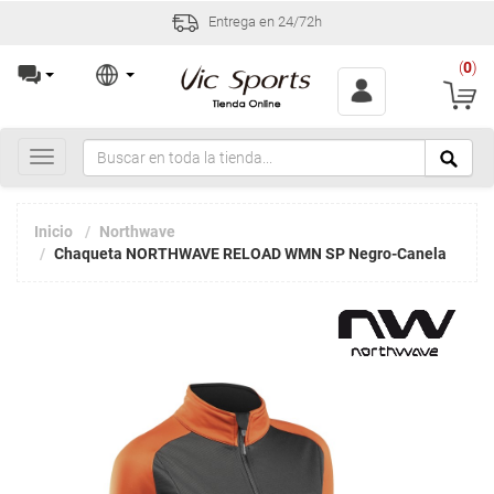
Entrega en 24/72h
(
0
)
Toggle
navigation
Inicio
Northwave
Chaqueta NORTHWAVE RELOAD WMN SP Negro-Canela