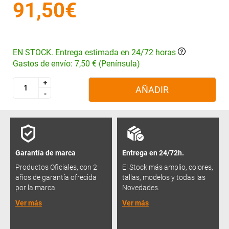
91,50€
EN STOCK. Entrega estimada en 24/72 horas
Gastos de envío: 7,50 € (Península)
+
+
AÑADIR
-
-
Garantía de marca
Entrega en 24/72h.
Productos Oficiales, con 2
El Stock más amplio, colores,
años de garantía ofrecida
tallas, modelos y todas las
por la marca.
Novedades.
Ver más
Ver más